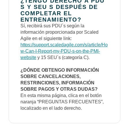
¿TENGO DERECHO A PDU
S Y SEU S DESPUÉS DE
COMPLETAR EL
ENTRENAMIENTO?
Sí, recibirá sus PDU´s según la
información proporcionada por Scaled
Agile en el siguiente link:
https://support.scaledagile.com/s/article/Ho
w-Can-I-Report-my-PDU-s-on-the-PMI-
website
y 15 SEU´s (categoría C).
¿DÓNDE OBTENGO INFORMACIÓN
SOBRE CANCELACIONES,
RESTRINCIONES, INFORMACIÓN
SOBRE PAGOS Y OTRAS DUDAS?
En esta misma página, clica en el botón
naranja “PREGUNTAS FRECUENTES”,
localizado en el lado derecho.