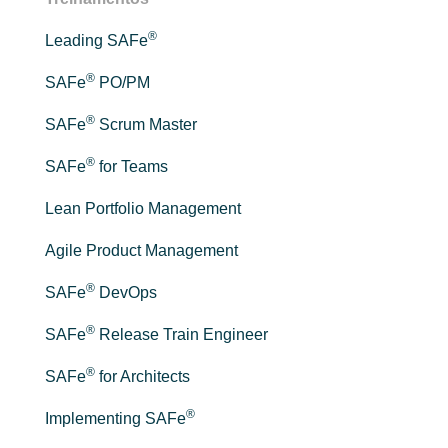
®
Leading SAFe
®
SAFe
PO/PM
®
SAFe
Scrum Master
®
SAFe
for Teams
Lean Portfolio Management
Agile Product Management
®
SAFe
DevOps
®
SAFe
Release Train Engineer
®
SAFe
for Architects
®
Implementing SAFe