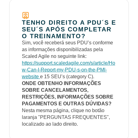
TENHO DIREITO A PDU´S E
SEU´S APÓS COMPLETAR
O TREINAMENTO?
Sim, você receberá seus PDU’s conforme
as informações disponibilizadas pela
Scaled Agile no seguinte link:
https://support.scaledagile.com/s/article/Ho
w-Can-I-Report-my-PDU-s-on-the-PMI-
website
e 15 SEU’s (category C).
ONDE OBTENHO INFORMAÇÕES
SOBRE CANCELAMENTOS,
RESTRIÇÕES, INFORMAÇÕES SOBRE
PAGAMENTOS E OUTRAS DÚVIDAS?
Nesta mesma página, clique no botão
laranja "PERGUNTAS FREQUENTES",
localizado ao lado direito.