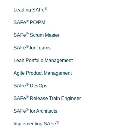
®
Leading SAFe
®
SAFe
PO/PM
®
SAFe
Scrum Master
®
SAFe
for Teams
Lean Portfolio Management
Agile Product Management
®
SAFe
DevOps
®
SAFe
Release Train Engineer
®
SAFe
for Architects
®
Implementing SAFe