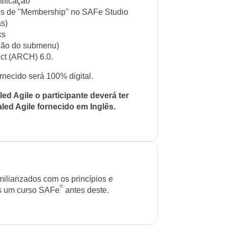
ificação
os de "Membership" no SAFe Studio
as)
ks
ação do submenu)
ct (ARCH) 6.0.
rnecido será 100% digital.
d Agile o participante deverá ter
led Agile fornecido em Inglês.
iliarizados com os princípios e
®
os um curso SAFe
antes deste.