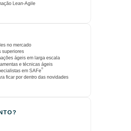
rmação Lean-Agile
ades no mercado
s superiores
mações ágeis em larga escala
ramentas e técnicas ágeis
®
ecialistas em SAFe
a ficar por dentro das novidades
NTO?