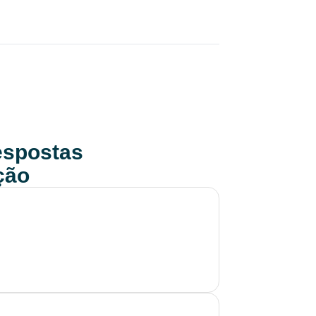
respostas
ção