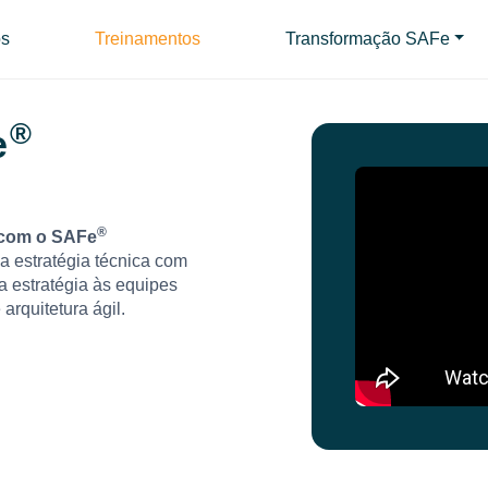
s
Treinamentos
Transformação SAFe
®
e
®
r com o SAFe
 a estratégia técnica com
a estratégia às equipes
arquitetura ágil.