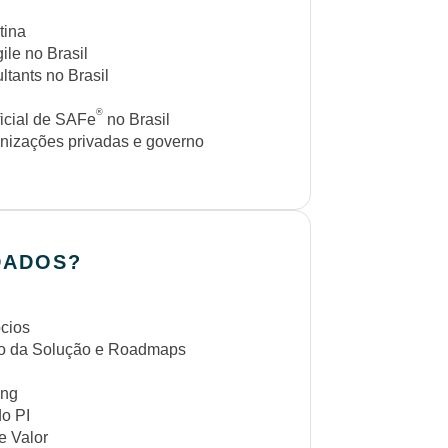
tina
ile no Brasil
tants no Brasil
®
icial de SAFe
no Brasil
nizações privadas e governo
DADOS?
d
ócios
ão da Solução e Roadmaps
ing
o PI
e Valor