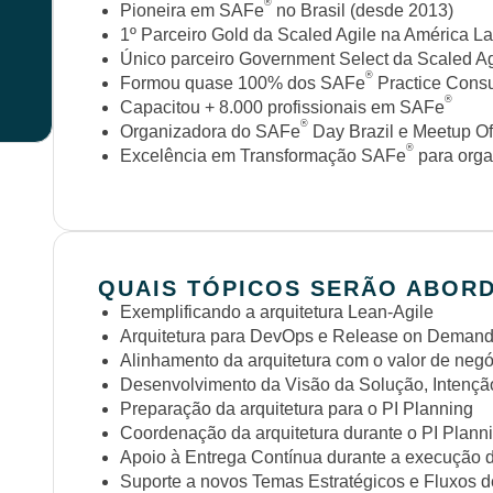
®
Pioneira em SAFe
no Brasil (desde 2013)
1º Parceiro Gold da Scaled Agile na América La
Único parceiro Government Select da Scaled Ag
®
Formou quase 100% dos SAFe
Practice Consul
®
Capacitou + 8.000 profissionais em SAFe
®
Organizadora do SAFe
Day Brazil e Meetup Of
®
Excelência em Transformação SAFe
para orga
QUAIS TÓPICOS SERÃO ABOR
Exemplificando a arquitetura Lean-Agile
Arquitetura para DevOps e Release on Deman
Alinhamento da arquitetura com o valor de neg
Desenvolvimento da Visão da Solução, Intenç
Preparação da arquitetura para o PI Planning
Coordenação da arquitetura durante o PI Plann
Apoio à Entrega Contínua durante a execução d
Suporte a novos Temas Estratégicos e Fluxos d