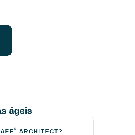
s ágeis
®
SAFE
ARCHITECT?