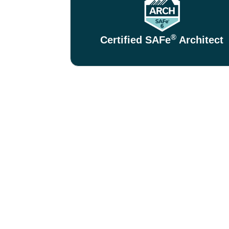
®
Certified SAFe
Architect