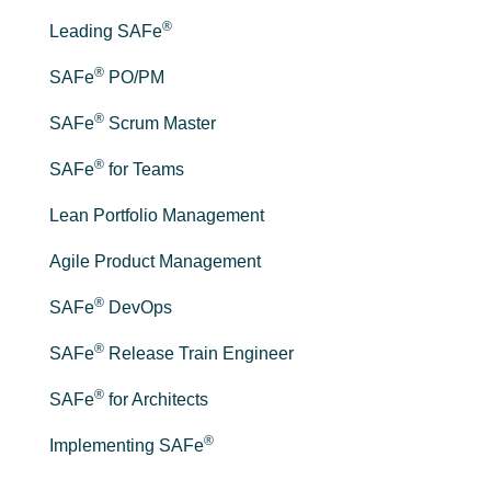
®
Leading SAFe
®
SAFe
PO/PM
®
SAFe
Scrum Master
®
SAFe
for Teams
Lean Portfolio Management
Agile Product Management
®
SAFe
DevOps
®
SAFe
Release Train Engineer
®
SAFe
for Architects
®
Implementing SAFe