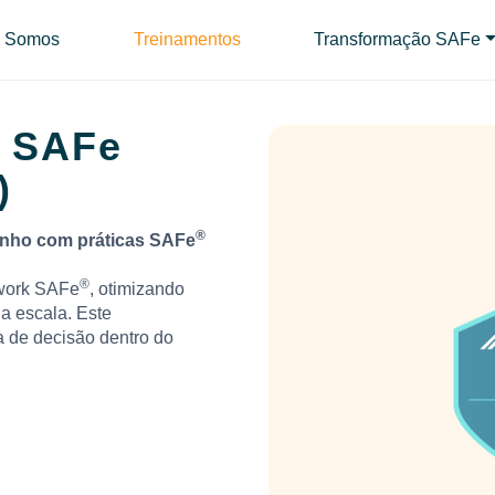
 Somos
Treinamentos
Transformação SAFe
D
SAFe
)
®
enho com práticas SAFe
®
ework SAFe
, otimizando
a escala. Este
a de decisão dentro do