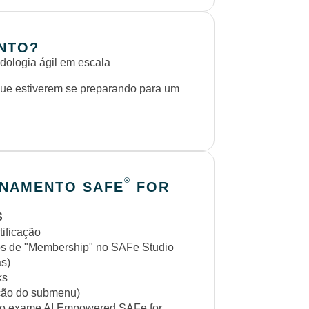
NTO?
dologia ágil em escala
ue estiverem se preparando para um
®
INAMENTO SAFE
FOR
S
ificação
os de "Membership" no SAFe Studio
as)
ks
ação do submenu)
 do exame AI Empowered SAFe for