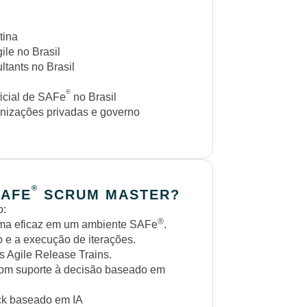
tina
ile no Brasil
tants no Brasil
®
icial de SAFe
no Brasil
nizações privadas e governo
®
SAFE
SCRUM MASTER?
o:
®
rma eficaz em um ambiente SAFe
.
to e a execução de iterações.
s Agile Release Trains.
 com suporte à decisão baseado em
ack baseado em IA