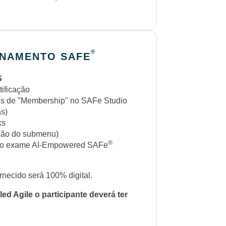
®
INAMENTO SAFE
S
ificação
os de "Membership" no SAFe Studio
as)
ks
ação do submenu)
®
o do exame AI-Empowered SAFe
rnecido será 100% digital.
d Agile o participante deverá ter