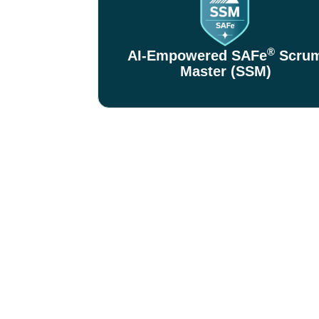
®
AI-Empowered SAFe
Scru
Master (SSM)