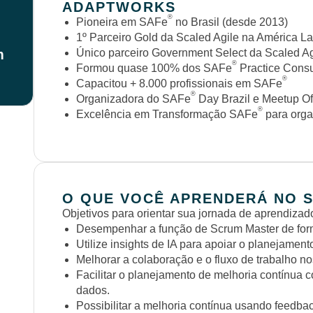
ADAPTWORKS
®
Pioneira em SAFe
no Brasil (desde 2013)
1º Parceiro Gold da Scaled Agile na América La
m
Único parceiro Government Select da Scaled Ag
®
Formou quase 100% dos SAFe
Practice Consul
®
Capacitou + 8.000 profissionais em SAFe
®
Organizadora do SAFe
Day Brazil e Meetup Of
®
Excelência em Transformação SAFe
para orga
O QUE VOCÊ APRENDERÁ NO 
Objetivos para orientar sua jornada de aprendizad
Desempenhar a função de Scrum Master de fo
Utilize insights de IA para apoiar o planejamen
Melhorar a colaboração e o fluxo de trabalho no
Facilitar o planejamento de melhoria contínua
dados.
Possibilitar a melhoria contínua usando feedb