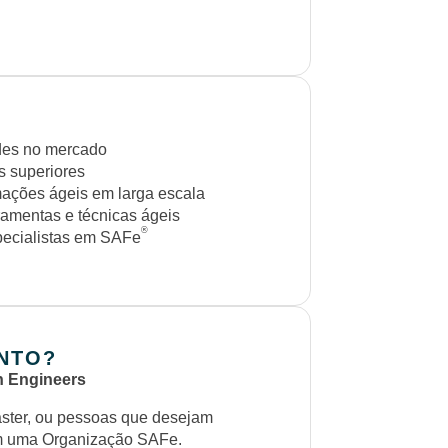
ades no mercado
s superiores
mações ágeis em larga escala
ramentas e técnicas ágeis
®
ecialistas em SAFe
NTO?
n Engineers
ster, ou pessoas que desejam
em uma Organização SAFe.