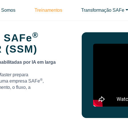
 Somos
Treinamentos
Transformação SAFe
®
D
SAFe
 (SSM)
habilitadas por IA em larga
aster prepara
®
em uma empresa SAFe
,
ento, o fluxo, a