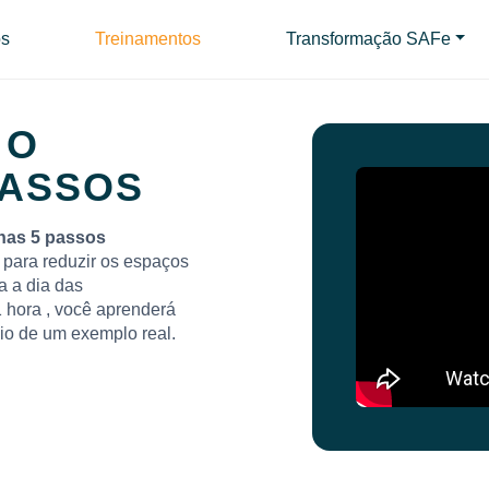
s
Treinamentos
Transformação SAFe
 O
PASSOS
nas 5 passos
para reduzir os espaços
a a dia das
 hora , você aprenderá
io de um exemplo real.