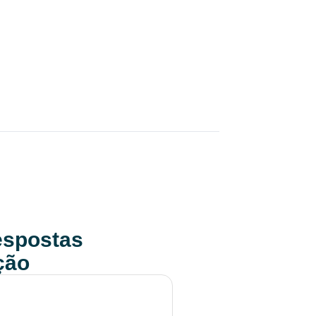
respostas
ção