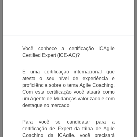
altamente recomendados para melhor
aproveitamento do treinamento :
Ter participado do Treinamento de
Práticas Ágeis da Adaptworks ou outro
equivalente
Conhecimento em desenvolvimento de
software, testes, análises de negócios,
Você conhece a certificação ICAgile
gerenciamento de produtos ou de
Certified Expert (ICE-AC)?
projetos
É uma certificação internacional que
atesta o seu nível de experiência e
proficiência sobre o tema Agile Coaching.
Com esta certificação você atuará como
um Agente de Mudanças valorizado e com
destaque no mercado.
Para você se candidatar para a
certificação de Expert da trilha de Agile
Coaching da ICAgile, você precisará