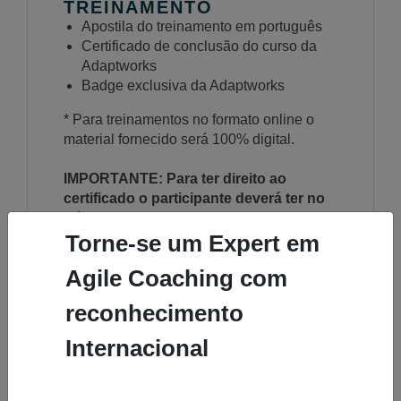
TREINAMENTO
Apostila do treinamento em português
Certificado de conclusão do curso da
Adaptworks
Badge exclusiva da Adaptworks
* Para treinamentos no formato online o
material fornecido será 100% digital.
IMPORTANTE: Para ter direito ao
certificado o participante deverá ter no
mínimo 75% de presença
Torne-se um Expert em
Agile Coaching com
reconhecimento
HÁ PRÉ-REQUISITOS?
Internacional
Todas as pessoas são bem-vindas ao
curso, independentemente da experiência.
No entanto, os pré-requisitos a seguir são