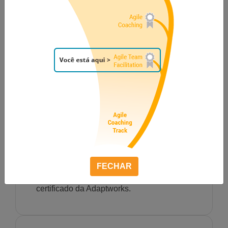
Veja abaixo as principais
perguntas e respostas
relacionadas ao exame e
certificação
HÁ ALGUMA PROVA DE
EXAME?
Não, há somente uma pesquisa enviada
por e-mail para ser respondida após o
término do treinamento. Qualquer pessoa,
FECHAR
desde que participe ativamente dos 2 dias
de treinamento estará apta a receber o
certificado da Adaptworks.