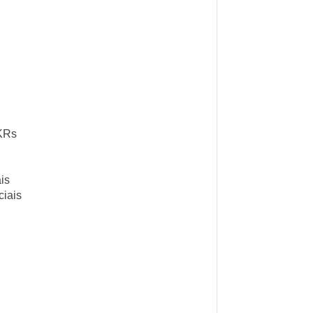
OKRs
is
ciais