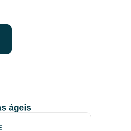
s ágeis
E