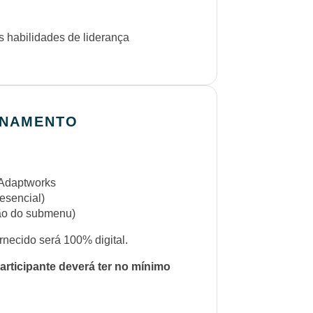
s habilidades de liderança
INAMENTO
 Adaptworks
resencial)
ção do submenu)
rnecido será 100% digital.
articipante deverá ter no mínimo