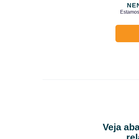
NE
Estamos 
Veja aba
re