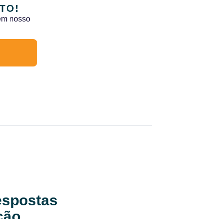
TO!
 em nosso
respostas
ção