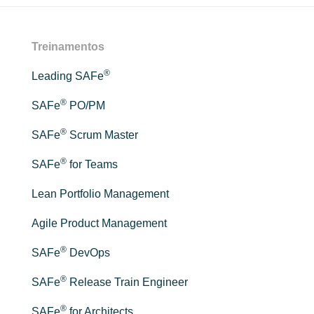
Treinamentos
®
Leading SAFe
®
SAFe
PO/PM
®
SAFe
Scrum Master
®
SAFe
for Teams
Lean Portfolio Management
Agile Product Management
®
SAFe
DevOps
®
SAFe
Release Train Engineer
®
SAFe
for Architects